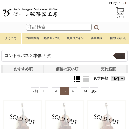
PCサイト
ようこそ
ご利用案内
商品カテゴリー
会員ログイン
会員登録
お問い合わせ
コントラバス > 本体 ４弦
一覧
おすすめ順
価格の安い順
売れ筋順
表示件数
:
...
...
«
前
1
4
5
6
24
次
»