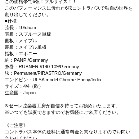
この価格帯で6弦！フルサイズ！！
このパフォーマンスに優れた6弦コントラバスで独自の世界を
創り出してください。
■仕様
弦長：105.5cm
表板：スプルース単板
側板：メイプル
裏板：メイプル単板
指板：エボニー
駒：PANPI/Germany
糸巻：RUBNER #140-109/Germany
弦：Permanent/PIRASTRO/Germany
エンドピン：ULSA model Chrome-Ebony/India
サイズ：4/4（欧）
生産国：Japan
※ゼーレ弦楽器工房が自信を持ってお勧めいたします。
※いつでも試奏できますのでお気軽にご来店ください。
《ご注意》
コントラバス本体の送料は通常料金と異なりますのでお問い
合わせください。