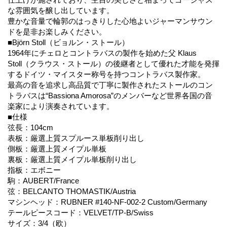
な雰囲気を醸し出しています。
豊かな音量で輪郭のはっきりした心地よいジャーマンサウン
ドを是非お楽しみください。
■Björn Stoll（ビョルン・ストール）
1964年にチェロとコントラバスの製作を始めた父 Klaus
Stoll（クラウス・ストール）の後継者として優れた才能を発揮
するドイツ・マイスター称号を持つコントラバス製作家。
最高の音を追求し高品質で丁寧に製作されたストールのコン
トラバスは“Bassiona Amorosa”のメンバーなど世界各国の音
楽家により演奏されています。
■仕様
弦長：104cm
表板：厳選上質スプルース単板削り出し
側板：厳選上質メイプル単板
裏板：厳選上質メイプル単板削り出し
指板：エボニー
駒：AUBERT/France
弦：BELCANTO THOMASTIK/Austria
マシンヘッド：RUBNER #140-NF-002-2 Custom/Germany
テールピースコード：VELVET/TP-B/Swiss
サイズ：3/4（欧）