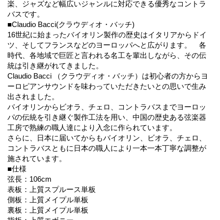
楽、ジャズなど幅広いジャンルに対応できる優秀なコントラ
バスです。
■Claudio Bacci(クラウディオ・バッチ)
16世紀に始まったバイオリン製作の歴史はイタリアからドイ
ツ、そしてフランスなどのヨーロッパへと広がります。 各
時代、各地域で巨匠と言われる名工を輩出しながら、その伝
統は引き継がれてきました。
Claudio Bacci （クラウディオ・バッチ）は初心者の方からヨ
ーロピアンサウンドを味わっていただきたいとの思いで生み
出されました。
バイオリンからビオラ、チェロ、コントラバスまでヨーロッ
パの伝統を引き継ぐ製作工法を用い、中国の歴史ある弦楽器
工房で熟練の職人達により入念に作られています。
さらに、日本に届いてからもバイオリン、ビオラ、チェロ、
コントラバスともに日本の職人により一本一本丁寧な調整が
施されています。
■仕様
弦長：106cm
表板：上質スプルース単板
側板：上質メイプル単板
裏板：上質メイプル単板