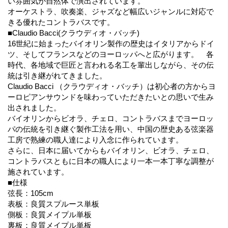
い雰囲気が自然体で演出されています。
オーケストラ、吹奏楽、ジャズなど幅広いジャンルに対応で
きる優れたコントラバスです。
■Claudio Bacci(クラウディオ・バッチ)
16世紀に始まったバイオリン製作の歴史はイタリアからドイ
ツ、そしてフランスなどのヨーロッパへと広がります。 各
時代、各地域で巨匠と言われる名工を輩出しながら、その伝
統は引き継がれてきました。
Claudio Bacci （クラウディオ・バッチ）は初心者の方からヨ
ーロピアンサウンドを味わっていただきたいとの思いで生み
出されました。
バイオリンからビオラ、チェロ、コントラバスまでヨーロッ
パの伝統を引き継ぐ製作工法を用い、中国の歴史ある弦楽器
工房で熟練の職人達により入念に作られています。
さらに、日本に届いてからもバイオリン、ビオラ、チェロ、
コントラバスともに日本の職人により一本一本丁寧な調整が
施されています。
■仕様
弦長：105cm
表板：良質スプルース単板
側板：良質メイプル単板
裏板：良質メイプル単板