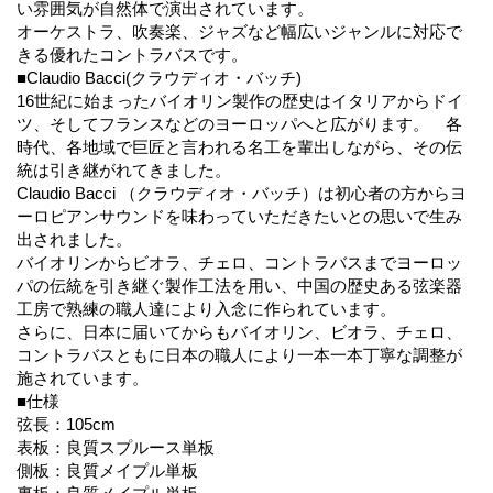
い雰囲気が自然体で演出されています。
オーケストラ、吹奏楽、ジャズなど幅広いジャンルに対応で
きる優れたコントラバスです。
■Claudio Bacci(クラウディオ・バッチ)
16世紀に始まったバイオリン製作の歴史はイタリアからドイ
ツ、そしてフランスなどのヨーロッパへと広がります。 各
時代、各地域で巨匠と言われる名工を輩出しながら、その伝
統は引き継がれてきました。
Claudio Bacci （クラウディオ・バッチ）は初心者の方からヨ
ーロピアンサウンドを味わっていただきたいとの思いで生み
出されました。
バイオリンからビオラ、チェロ、コントラバスまでヨーロッ
パの伝統を引き継ぐ製作工法を用い、中国の歴史ある弦楽器
工房で熟練の職人達により入念に作られています。
さらに、日本に届いてからもバイオリン、ビオラ、チェロ、
コントラバスともに日本の職人により一本一本丁寧な調整が
施されています。
■仕様
弦長：105cm
表板：良質スプルース単板
側板：良質メイプル単板