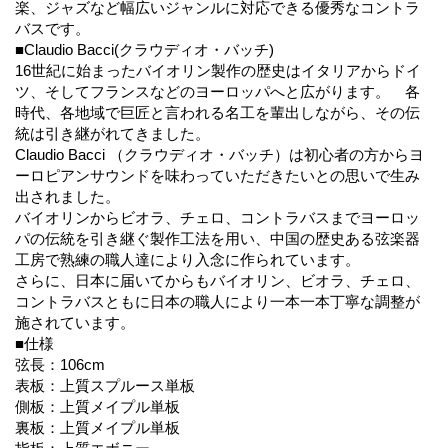
楽、ジャズなど幅広いジャンルに対応できる優秀なコントラ
バスです。
■Claudio Bacci(クラウディオ・バッチ)
16世紀に始まったバイオリン製作の歴史はイタリアからドイ
ツ、そしてフランスなどのヨーロッパへと広がります。 各
時代、各地域で巨匠と言われる名工を輩出しながら、その伝
統は引き継がれてきました。
Claudio Bacci （クラウディオ・バッチ）は初心者の方からヨ
ーロピアンサウンドを味わっていただきたいとの思いで生み
出されました。
バイオリンからビオラ、チェロ、コントラバスまでヨーロッ
パの伝統を引き継ぐ製作工法を用い、中国の歴史ある弦楽器
工房で熟練の職人達により入念に作られています。
さらに、日本に届いてからもバイオリン、ビオラ、チェロ、
コントラバスともに日本の職人により一本一本丁寧な調整が
施されています。
■仕様
弦長：106cm
表板：上質スプルース単板
側板：上質メイプル単板
裏板：上質メイプル単板