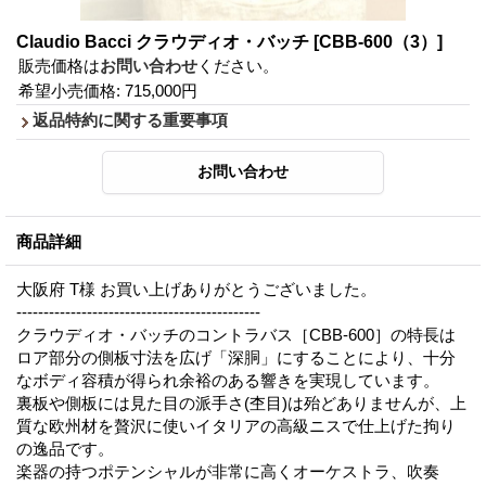
Claudio Bacci クラウディオ・バッチ
[CBB-600（3）]
販売価格は
お問い合わせ
ください。
希望小売価格
:
715,000円
返品特約に関する重要事項
商品詳細
大阪府 T様 お買い上げありがとうございました。
---------------------------------------------
クラウディオ・バッチのコントラバス［CBB-600］の特長は
ロア部分の側板寸法を広げ「深胴」にすることにより、十分
なボディ容積が得られ余裕のある響きを実現しています。
裏板や側板には見た目の派手さ(杢目)は殆どありませんが、上
質な欧州材を贅沢に使いイタリアの高級ニスで仕上げた拘り
の逸品です。
楽器の持つポテンシャルが非常に高くオーケストラ、吹奏