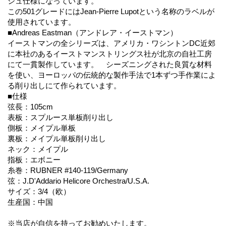
シュ仕様になっています。
この501グレードにはJean-Pierre Lupotという名称のラベルが
使用されています。
■Andreas Eastman（アンドレア・イーストマン）
イーストマンの全シリーズは、アメリカ・ワシントンDC近郊
に本社のあるイーストマンストリングス社が北京の自社工房
にて一貫製作しています。 シーズニングされた良質な材料
を使い、ヨーロッパの伝統的な製作手法で1本ずつ手作業によ
る削り出しにて作られています。
■仕様
弦長：105cm
表板：スプルース単板削り出し
側板：メイプル単板
裏板：メイプル単板削り出し
ネック：メイプル
指板：エボニー
糸巻：RUBNER #140-119/Germany
弦：J.D'Addario Helicore Orchestra/U.S.A.
サイズ：3/4（欧）
生産国：中国
※当店が自信を持ってお勧めいたします。