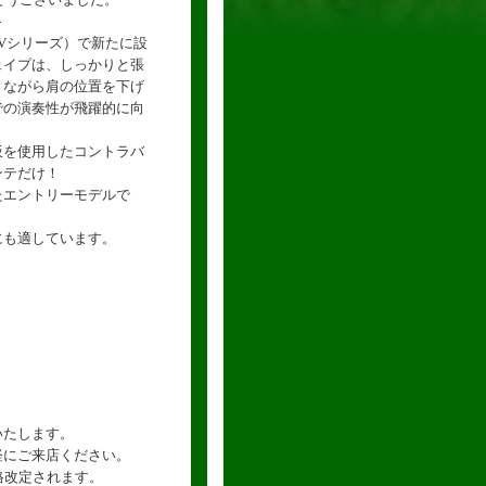
-
Vシリーズ）で新たに設
ェイプは、しっかりと張
りながら肩の位置を下げ
での演奏性が飛躍的に向
板を使用したコントラバ
ンテだけ！
たエントリーモデルで
にも適しています。
いたします。
軽にご来店ください。
格改定されます。