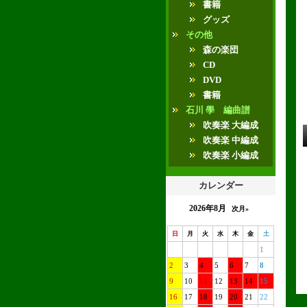
書籍
グッズ
その他
森の楽団
CD
DVD
書籍
石川 學 編曲譜
吹奏楽 大編成
吹奏楽 中編成
吹奏楽 小編成
カレンダー
2026年8月
次月»
日
月
火
水
木
金
土
1
2
3
4
5
6
7
8
9
10
11
12
13
14
15
16
17
18
19
20
21
22