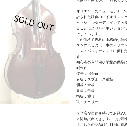
--------------------------------------------
オリエンテのニューモデル（S
計された独自のバイオリンシ
ったショルダーデザインであ
ることによりハイポジション
上しています。
この価格で表板に本格的な単
スを作れるのは日本のオリエ
コストパフォーマンスに優れ
す。
初心者の入門用や学校の備品
■仕様
弦長：106cm
表板：スプルース単板
側板：合板
裏板：合板
指板：塗り
弦：チェリー
※当店が自信を持ってお勧め
※随時試奏できますのでお気
※こちらの商品は9月1日に価