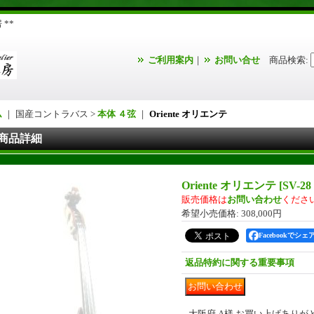
**
ご利用案内
｜
お問い合せ
商品検索
:
ム
｜ 国産コントラバス >
本体 ４弦
｜
Oriente オリエンテ
商品詳細
Oriente オリエンテ
[
SV-2
販売価格は
お問い合わせ
くださ
希望小売価格
:
308,000円
Facebookでシェ
返品特約に関する重要事項
大阪府 A様 お買い上げあり