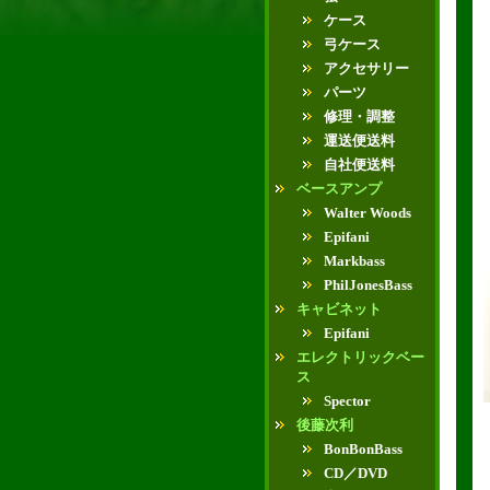
ケース
弓ケース
アクセサリー
パーツ
修理・調整
運送便送料
自社便送料
ベースアンプ
Walter Woods
Epifani
Markbass
PhilJonesBass
キャビネット
Epifani
エレクトリックベー
ス
Spector
後藤次利
BonBonBass
CD／DVD