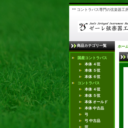
** コントラバス専門の弦楽器工房 
商品カテゴリ一覧
ホー
国産コントラバス
本体 ４弦
本体 ５弦
本体 ６弦
コントラバス
本体 ４弦
本体 ５弦
本体 オールド
本体 中古品
弓
弓 中古品
弦