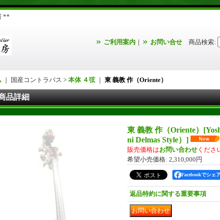
**
ご利用案内
｜
お問い合せ
商品検索
:
ム
｜ 国産コントラバス >
本体 ４弦
｜
東 義教 作（Oriente）
商品詳細
東 義教 作（Oriente）
[
Yos
ni Delmas Style）
]
販売価格は
お問い合わせ
くださ
希望小売価格
:
2,310,000円
Facebookでシェ
返品特約に関する重要事項