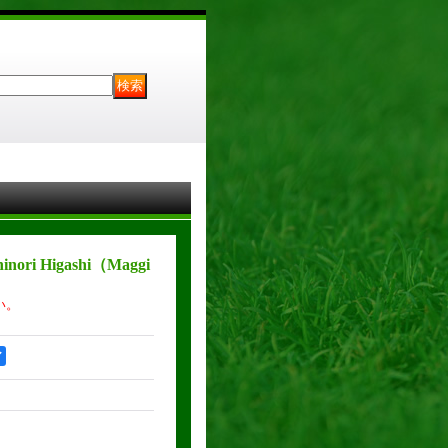
hinori Higashi（Maggi
い。
ア