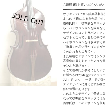
兵庫県 I様 お買い上げありが
--------------------------------------------
オリエンテ(ヒガシ絃楽器製作所
よしのり)氏による自作品です
義教氏曰く「標準的なＤネック(
ら、ハイポジションを限りな
デザインのコントラバス」と
セプトとなっているとの事で
ハイポジションを弾きやすく
「撫肩」が思い浮かびますが
く分かれるところです。
また極端なデザインではシン
高音側の肩をえぐったような
ャンルを選びます。
そこで義教氏が参考にしたボデ
に製作されたMaggini(マッジー
ス)」でした。 一見、肩の張
ディデザインに見えますが肩
低い位置にあります。
このようなデザインで普通に
なって標準的なＤネックには
義教氏は、このデザインを取