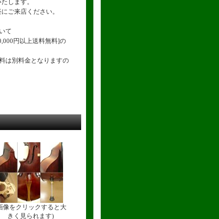
いたします。
軽にご来店ください。
いて
,000円以上送料無料]の
送料は別料金となりますの
(画像をクリックすると大
きく見られます)