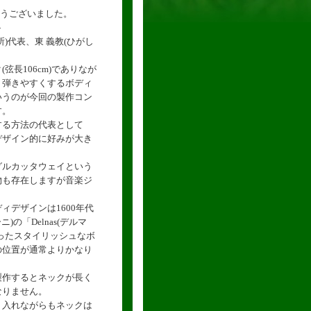
とうございました。
-
)代表、東 義教(ひがし
。
弦長106cm)でありなが
く弾きやすくするボディ
いうのが今回の製作コン
す。
する方法の代表として
デザイン的に好みが大き
グルカッタウェイという
物も存在しますが音楽ジ
ィデザインは1600年代
ニ)の「Delnas(デルマ
ったスタイリッシュなボ
の位置が通常よりかなり
製作するとネックが長く
なりません。
り入れながらもネックは