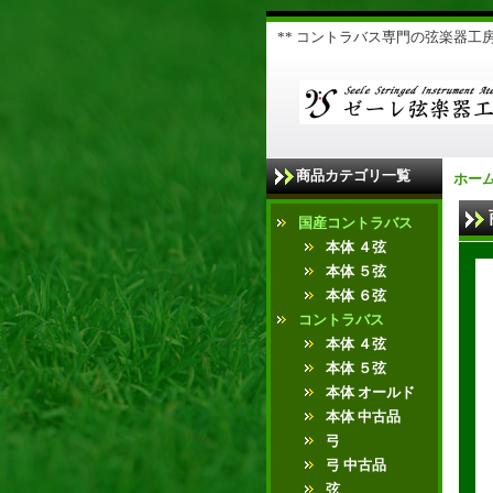
** コントラバス専門の弦楽器工房 
商品カテゴリ一覧
ホー
国産コントラバス
本体 ４弦
本体 ５弦
本体 ６弦
コントラバス
本体 ４弦
本体 ５弦
本体 オールド
本体 中古品
弓
弓 中古品
弦