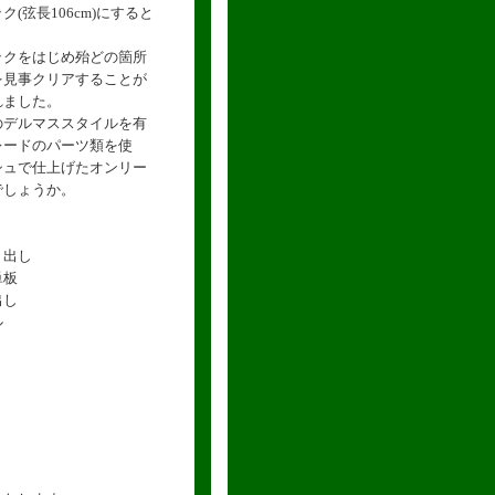
(弦長106cm)にすると
ックをはじめ殆どの箇所
を見事クリアすることが
れました。
のデルマススタイルを有
レードのパーツ類を使
シュで仕上げたオンリー
でしょうか。
り出し
単板
出し
ル