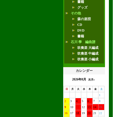
書籍
グッズ
その他
森の楽団
CD
DVD
書籍
石川 學 編曲譜
吹奏楽 大編成
吹奏楽 中編成
吹奏楽 小編成
カレンダー
2026年8月
次月»
日
月
火
水
木
金
土
1
2
3
4
5
6
7
8
9
10
11
12
13
14
15
16
17
18
19
20
21
22