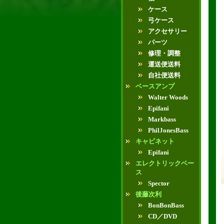
ケース
弓ケース
アクセサリー
パーツ
修理・調整
運送便送料
自社便送料
ベースアンプ
Walter Woods
Epifani
Markbass
PhilJonesBass
キャビネット
Epifani
エレクトリックベー
ス
Spector
後藤次利
BonBonBass
CD／DVD