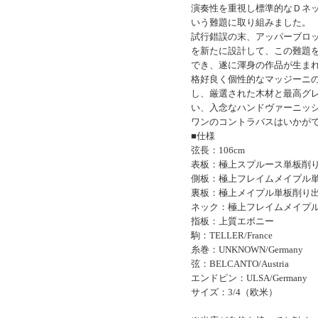
演奏性を重視し標準的なＤネック
いう難題に取り組みました。
試行錯誤の末、アッパーブロ
を新たに設計して、この難題
でき、遂に渾身の作品が生ま
格好良く個性的なマッジーニ
し、厳選された木材と最高グ
い、入念なハンドヴァーニッ
ワンのコントラバスはいかが
■仕様
弦長：106cm
表板：極上スプルース単板削
側板：極上フレイムメイプル
裏板：極上メイプル単板削り
ネック：極上フレイムメイプ
指板：上質エボニー
駒：TELLER/France
糸巻：UNKNOWN/Germany
弦：BELCANTO/Austria
エンドピン：ULSA/Germany
サイズ：3/4（欧米）