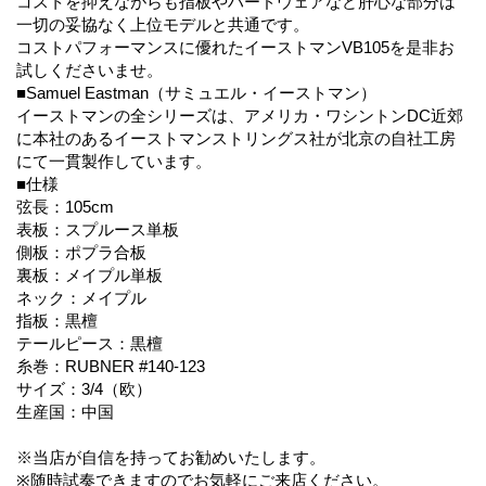
コストを抑えながらも指板やハードウェアなど肝心な部分は
一切の妥協なく上位モデルと共通です。
コストパフォーマンスに優れたイーストマンVB105を是非お
試しくださいませ。
■Samuel Eastman（サミュエル・イーストマン）
イーストマンの全シリーズは、アメリカ・ワシントンDC近郊
に本社のあるイーストマンストリングス社が北京の自社工房
にて一貫製作しています。
■仕様
弦長：105cm
表板：スプルース単板
側板：ポプラ合板
裏板：メイプル単板
ネック：メイプル
指板：黒檀
テールピース：黒檀
糸巻：RUBNER #140-123
サイズ：3/4（欧）
生産国：中国
※当店が自信を持ってお勧めいたします。
※随時試奏できますのでお気軽にご来店ください。