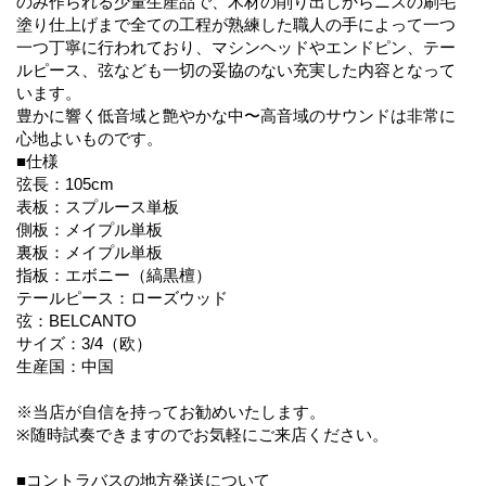
のみ作られる少量生産品で、木材の削り出しからニスの刷毛
塗り仕上げまで全ての工程が熟練した職人の手によって一つ
一つ丁寧に行われており、マシンヘッドやエンドピン、テー
ルピース、弦なども一切の妥協のない充実した内容となって
います。
豊かに響く低音域と艶やかな中〜高音域のサウンドは非常に
心地よいものです。
■仕様
弦長：105cm
表板：スプルース単板
側板：メイプル単板
裏板：メイプル単板
指板：エボニー（縞黒檀）
テールピース：ローズウッド
弦：BELCANTO
サイズ：3/4（欧）
生産国：中国
※当店が自信を持ってお勧めいたします。
※随時試奏できますのでお気軽にご来店ください。
■コントラバスの地方発送について