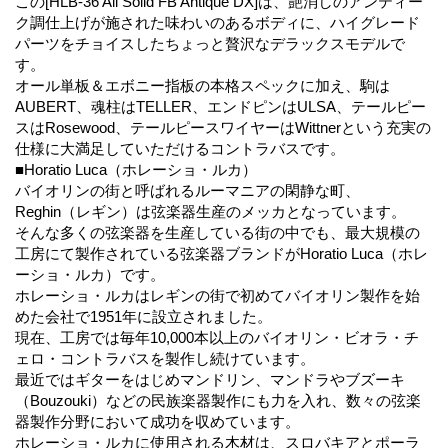
この[HLB-36 All Solid FB Antique DX]は、艶消しのアンティー
ク調仕上げが施された味わいのあるボディに、ハイグレード
パーツをチョイスしたちょっと贅沢なデラックスモデルで
す。
オール単板＆エボニー指板の本格スペックに加え、駒は
AUBERT、魂柱はTELLER、エンドピンはULSA、テールピー
スはRosewood、テールピースワイヤーはWittnerという充実の
仕様に大満足していただけるコントラバスです。
■Horatio Luca（ホレーショ・ルカ）
バイオリンの街と呼ばれるルーマニアの閑静な町、
Reghin（レギン）は弦楽器生産のメッカとなっています。
そんな多くの弦楽器を生産している街の中でも、最大規模の
工房にて製作されている弦楽器ブランドがHoratio Luca（ホレ
ーショ・ルカ）です。
ホレーショ・ルカはレギンの街で初めてバイオリン製作を始
めた会社で1951年に設立されました。
現在、工房では毎年10,000本以上のバイオリン・ビオラ・チ
ェロ・コントラバスを製作し続けています。
最近ではギターをはじめマンドリン、マンドラやブズーキ
（Bouzouki）などの民族楽器製作にも力を入れ、数々の弦楽
器製作分野において成功を収めています。
ホレーショ・ルカに使用される木材は、スロバキアとポーラ