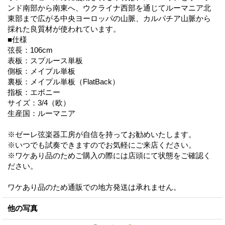
ンド南部から南東へ、ウクライナ西部を通じてルーマニア北
東部まで広がる中央ヨーロッパの山脈、カルパチア山脈から
採れた良質材が使われています。
■仕様
弦長：106cm
表板：スプルース単板
側板：メイプル単板
裏板：メイプル単板（FlatBack）
指板：エボニー
サイズ：3/4（欧）
生産国：ルーマニア
※ゼーレ弦楽器工房が自信を持ってお勧めいたします。
※いつでも試奏できますのでお気軽にご来店ください。
※ワケあり品のためご購入の際には店頭にて状態をご確認く
ださい。
ワケあり品のため通販での地方発送は承れません。
他の写真