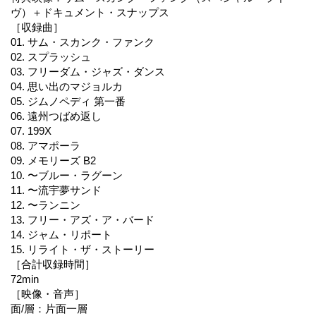
ヴ）＋ドキュメント・スナップス
［収録曲］
01. サム・スカンク・ファンク
02. スプラッシュ
03. フリーダム・ジャズ・ダンス
04. 思い出のマジョルカ
05. ジムノペディ 第一番
06. 遠州つばめ返し
07. 199X
08. アマポーラ
09. メモリーズ B2
10. 〜ブルー・ラグーン
11. 〜流宇夢サンド
12. 〜ランニン
13. フリー・アズ・ア・バード
14. ジャム・リポート
15. リライト・ザ・ストーリー
［合計収録時間］
72min
［映像・音声］
面/層：片面一層