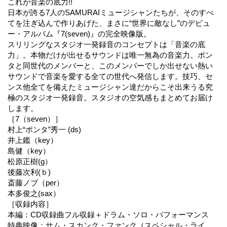
これが音楽の底力!!
日本が誇る7人のSAMURAIミュージシャンたちが、そのすべ
てを注ぎ込んで作りあげた、まさに“世界に敵なし”のデビュ
ー・アルバム『7(seven)』の完全映像版。
スリリングなスタジオ一発録音のコンセプトは「音楽の底
力」。本物だけが出せるサウンドは唯一無為の音楽力。ポン
タと同世代のメンバーと、このメンバーでしか出せない熱い
サウンドで音楽を愛する全ての世代へ発信します。技巧、セ
ンス他全てを備えたミュージシャン達だからこそ出来うる究
極のスタジオ一発録音。スタジオの空気感もまとめてお届け
します。
［7（seven）］
村上“ポンタ”秀一 (ds)
井上鑑（key）
島健（key）
松原正樹(g）
後藤次利(ｂ)
斎藤ノブ（per）
本多俊之(sax）
［収録内容］
本編：CD収録曲フル収録＋ドラム・ソロ・パフォーマンス
特典映像：サム・スカンク・ファンク（スペシャル・ライ