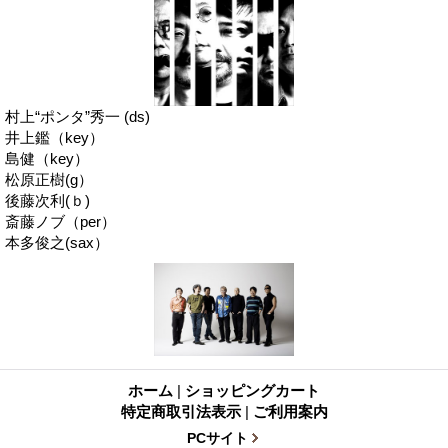
村上“ポンタ”秀一 (ds)
井上鑑（key）
島健（key）
松原正樹(g）
後藤次利(ｂ)
斎藤ノブ（per）
本多俊之(sax）
ホーム
|
ショッピングカート
特定商取引法表示
|
ご利用案内
PCサイト