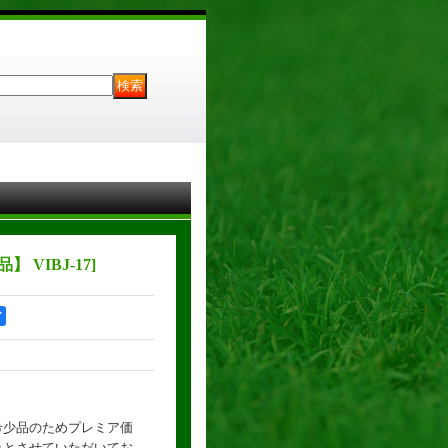
】 VIBJ-17
]
ア
希少品のためプレミア価
みとさせていただいてお