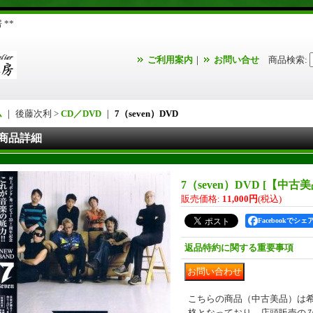
**
ご利用案内
｜
お問い合せ
商品検索
:
ム
｜ 後藤次利 >
CD／DVD
｜
7（seven）DVD
商品詳細
7（seven）DVD
[
【中古美品
販売価格
:
11,000円
(税込)
Facebookでシェ
返品特約に関する重要事項
こちらの商品（中古美品）は
格となっており、店頭販売の