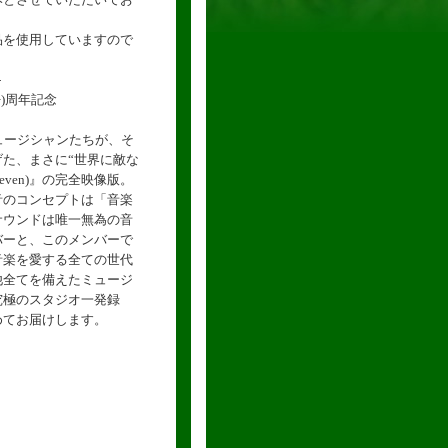
品を使用していますので
-
+)周年記念
ミュージシャンたちが、そ
た、まさに“世界に敵な
even)』の完全映像版。
音のコンセプトは「音楽
サウンドは唯一無為の音
バーと、このメンバーで
音楽を愛する全ての世代
他全てを備えたミュージ
究極のスタジオ一発録
めてお届けします。