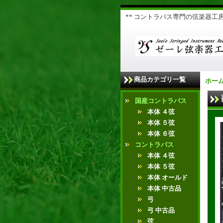
** コントラバス専門の弦楽器工房 
商品カテゴリ一覧
ホー
国産コントラバス
本体 ４弦
本体 ５弦
本体 ６弦
コントラバス
本体 ４弦
本体 ５弦
本体 オールド
本体 中古品
弓
弓 中古品
弦