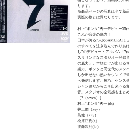
ります。
※商品ページの写真は全て新
実際の物とは異なります。
--------------------------------------------
村上“ポンタ”秀一デビュー35(
これが音楽の底力!!
日本が誇る7人のSAMURAI
のすべてを注ぎ込んで作りあげ
し”のデビュー・アルバム『7(s
スリリングなスタジオ一発録
の底力」。本物だけが出せる
楽力。ポンタと同世代のメン
しか出せない熱いサウンドで
へ発信します。技巧、センス
シャン達だからこそ出来うる
音。スタジオの空気感もまと
［7（seven）］
村上“ポンタ”秀一 (ds)
井上鑑（key）
島健（key）
松原正樹(g）
後藤次利(ｂ)