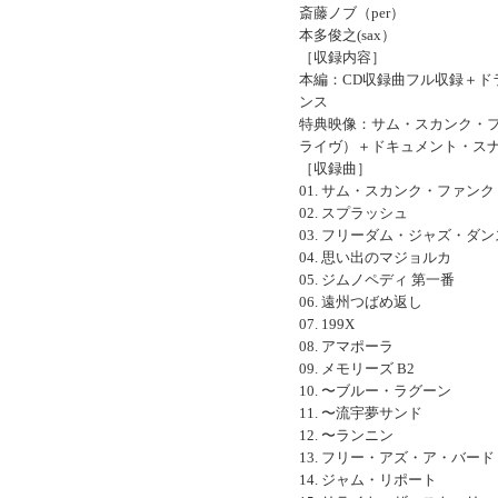
斎藤ノブ（per）
本多俊之(sax）
［収録内容］
本編：CD収録曲フル収録＋ド
ンス
特典映像：サム・スカンク・
ライヴ）＋ドキュメント・ス
［収録曲］
01. サム・スカンク・ファンク
02. スプラッシュ
03. フリーダム・ジャズ・ダン
04. 思い出のマジョルカ
05. ジムノペディ 第一番
06. 遠州つばめ返し
07. 199X
08. アマポーラ
09. メモリーズ B2
10. 〜ブルー・ラグーン
11. 〜流宇夢サンド
12. 〜ランニン
13. フリー・アズ・ア・バード
14. ジャム・リポート