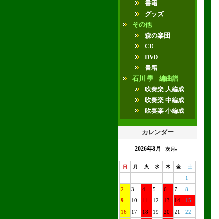
書籍
グッズ
その他
森の楽団
CD
DVD
書籍
石川 學 編曲譜
吹奏楽 大編成
吹奏楽 中編成
吹奏楽 小編成
カレンダー
2026年8月
次月»
日
月
火
水
木
金
土
1
2
3
4
5
6
7
8
9
10
11
12
13
14
15
16
17
18
19
20
21
22