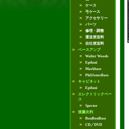
ケース
弓ケース
アクセサリー
パーツ
修理・調整
運送便送料
自社便送料
ベースアンプ
Walter Woods
Epifani
Markbass
PhilJonesBass
キャビネット
Epifani
エレクトリックベー
ス
Spector
後藤次利
BonBonBass
CD／DVD