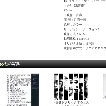
15. リライト・ザ・ストーリー
［合計収録時間］
72min
［映像・音声］
面/層：片面一層
色彩：カラー
リージョン：リージョン2
映像方式：NTSC
動画規格：MPEG2
オリジナル語：日本語
吹替音声方式：リニアＰＣＭ
他の写真
(画像をクリックすると大