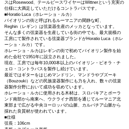
スはRosewood、テールピースワイヤーはWittnerという充実の
仕様に大満足していただけるコントラバスです。
■Horatio Luca（ホレーショ・ルカ）
バイオリンの街と呼ばれるルーマニアの閑静な町、
Reghin（レギン）は弦楽器生産のメッカとなっています。
そんな多くの弦楽器を生産している街の中でも、最大規模の
工房にて製作されている弦楽器ブランドがHoratio Luca（ホレ
ーショ・ルカ）です。
ホレーショ・ルカはレギンの街で初めてバイオリン製作を始
めた会社で1951年に設立されました。
現在、工房では毎年10,000本以上のバイオリン・ビオラ・チ
ェロ・コントラバスを製作し続けています。
最近ではギターをはじめマンドリン、マンドラやブズーキ
（Bouzouki）などの民族楽器製作にも力を入れ、数々の弦楽
器製作分野において成功を収めています。
ホレーショ・ルカに使用される木材は、スロバキアとポーラ
ンド南部から南東へ、ウクライナ西部を通じてルーマニア北
東部まで広がる中央ヨーロッパの山脈、カルパチア山脈から
採れた良質材が使われています。
■仕様
弦長：106cm