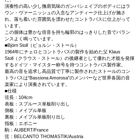
演奏性の高い少し撫肩気味のガンバシェイプのボディにはラ
ウン・ヴァーニッシュの入念なアンティーク仕上げが施さ
れ、落ち着いた雰囲気を漂わせたコントラバスに仕上がって
います。
この個体は豊かな倍音を持ち輪郭のはっきりした音でバラン
ンスよく鳴っています。
■Björn Stoll（ビョルン・ストール）
1964年にチェロとコントラバスの製作を始めた父 Klaus
Stoll（クラウス・ストール）の後継者として優れた才能を発揮
するドイツ・マイスター称号を持つコントラバス製作家。
最高の音を追求し高品質で丁寧に製作されたストールのコン
トラバスは“Bassiona Amorosa”のメンバーなど世界各国の音
楽家により演奏されています。
■仕様
弦長：104cm
表板：スプルース単板削り出し
側板：メイプル単板
裏板：メイプル単板削り出し
指板：エボニー
駒：AUBERT/France
弦：BELCANTO THOMASTIK/Austria