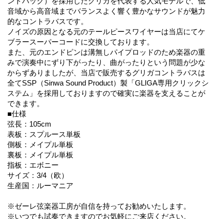
ンドバック）を採用したグリガを代表する人気モデルで、低
音域から高音域までバランスよく響く豊かなサウンドが魅力
的なコントラバスです。
ノイズの原因となる元のテールピースワイヤーは当店にてケ
ブラースーパーコードに交換しております。
また、元のエンドピンは溝無しパイプロッドのため楽器の重
みで演奏中にずり下がったり、曲がったりという問題が少な
からずありましたが、当店で販売するグリガコントラバスは
全てSSP（Sinwa Sound Product）製「GLIGA専用クリックシ
ステム」を採用しておりますので確実に楽器を支えることが
できます。
■仕様
弦長：105cm
表板：スプルース単板
側板：メイプル単板
裏板：メイプル単板
指板：エボニー
サイズ：3/4（欧）
生産国：ルーマニア
※ゼーレ弦楽器工房が自信を持ってお勧めいたします。
※いつでも試奏できますのでお気軽にご来店ください。