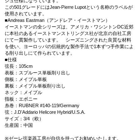
シュ仕様になっています。
この501グレードにはJean-Pierre Lupotという名称のラベルが
使用されています。
■Andreas Eastman（アンドレア・イーストマン）
イーストマンの全シリーズは、アメリカ・ワシントンDC近郊
に本社のあるイーストマンストリングス社が北京の自社工房
にて一貫製作しています。 シーズニングされた良質な材料
を使い、ヨーロッパの伝統的な製作手法で1本ずつ手作業によ
る削り出しにて作られています。
■仕様
弦長：105cm
表板：スプルース単板削り出し
側板：メイプル単板
裏板：メイプル単板削り出し
ネック：メイプル
指板：エボニー
糸巻：RUBNER #140-119/Germany
弦：J.D'Addario Helicore Hybrid/U.S.A.
サイズ：3/4（欧）
生産国：中国
※ゼーレ弦楽器工房が自信を持ってお勧めいたします。