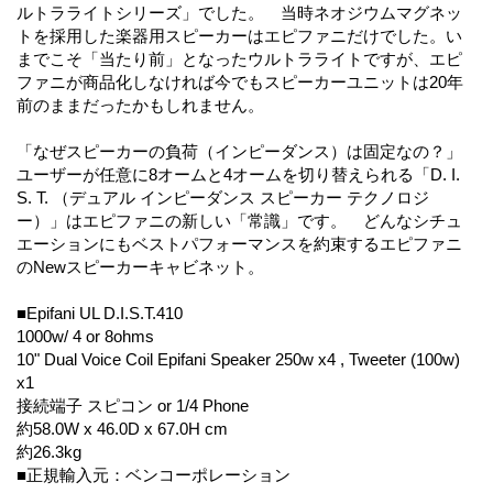
ルトラライトシリーズ」でした。 当時ネオジウムマグネッ
トを採用した楽器用スピーカーはエピファニだけでした。い
までこそ「当たり前」となったウルトラライトですが、エピ
ファニが商品化しなければ今でもスピーカーユニットは20年
前のままだったかもしれません。
「なぜスピーカーの負荷（インピーダンス）は固定なの？」
ユーザーが任意に8オームと4オームを切り替えられる「D. I.
S. T. （デュアル インピーダンス スピーカー テクノロジ
ー）」はエピファニの新しい「常識」です。 どんなシチュ
エーションにもベストパフォーマンスを約束するエピファニ
のNewスピーカーキャビネット。
■Epifani UL D.I.S.T.410
1000w/ 4 or 8ohms
10" Dual Voice Coil Epifani Speaker 250w x4 , Tweeter (100w)
x1
接続端子 スピコン or 1/4 Phone
約58.0W x 46.0D x 67.0H cm
約26.3kg
■正規輸入元：ベンコーポレーション