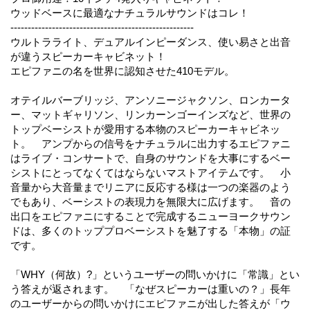
ウッドベースに最適なナチュラルサウンドはコレ！
-----------------------------------------------------
ウルトラライト、デュアルインピーダンス、使い易さと出音
が違うスピーカーキャビネット！
エピファニの名を世界に認知させた410モデル。
オテイルバーブリッジ、アンソニージャクソン、ロンカータ
ー、マットギャリソン、リンカーンゴーインズなど、世界の
トップベーシストが愛用する本物のスピーカーキャビネッ
ト。 アンプからの信号をナチュラルに出力するエピファニ
はライブ・コンサートで、自身のサウンドを大事にするベー
シストにとってなくてはならないマストアイテムです。 小
音量から大音量までリニアに反応する様は一つの楽器のよう
でもあり、ベーシストの表現力を無限大に広げます。 音の
出口をエピファニにすることで完成するニューヨークサウン
ドは、多くのトッププロベーシストを魅了する「本物」の証
です。
「WHY（何故）?」というユーザーの問いかけに「常識」とい
う答えが返されます。 「なぜスピーカーは重いの？」長年
のユーザーからの問いかけにエピファニが出した答えが「ウ