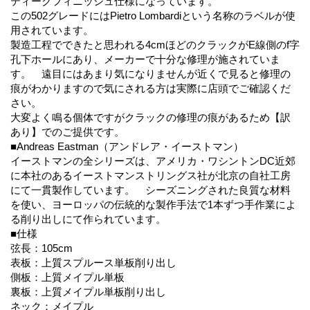
ティークフィニッシュ仕様になっています。
この502グレードにはPietro Lombardiという名称のラベルが使
用されています。
製造工程でできたと思われる4cmほどのクラックがE線側のf字
孔下ホールにあり、メーカーで十分な修理が施されていま
す。 遠目にはあまり気になりませんが近くで見ると修理の
痕がわかりますので気にされる方は実際に店頭でご確認くだ
さい。
大変よく鳴る個体ですがクラックの修理の痕があるため【訳
あり】でのご提供です。
■Andreas Eastman（アンドレア・イーストマン）
イーストマンの全シリーズは、アメリカ・ワシントンDC近郊
に本社のあるイーストマンストリングス社が北京の自社工房
にて一貫製作しています。 シーズニングされた良質な材料
を使い、ヨーロッパの伝統的な製作手法で1本ずつ手作業によ
る削り出しにて作られています。
■仕様
弦長：105cm
表板：上質スプルース単板削り出し
側板：上質メイプル単板
裏板：上質メイプル単板削り出し
ネック：メイプル