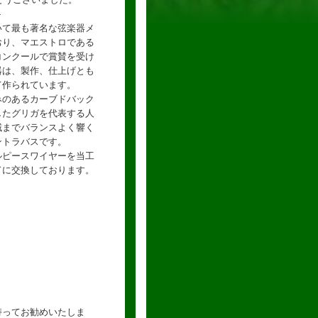
-
いて最も著名な弦楽器メ
おり、マエストロである
コンクールで賞賛を受け
器は、製作、仕上げとも
て作られています。
らみのあるカーブドバック
したグリガを代表する人
域までバランスよく響く
ントラバスです。
ルピースワイヤーを当工
ドに交換しております。
持ってお勧めいたしま