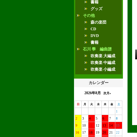
書籍
グッズ
その他
森の楽団
CD
DVD
書籍
石川 學 編曲譜
吹奏楽 大編成
吹奏楽 中編成
吹奏楽 小編成
カレンダー
2026年8月
次月»
日
月
火
水
木
金
土
1
2
3
4
5
6
7
8
9
10
11
12
13
14
15
16
17
18
19
20
21
22