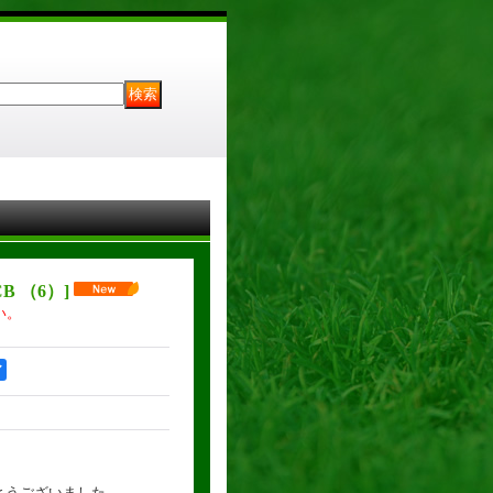
 CB （6）
]
い。
ア
がとうございました。