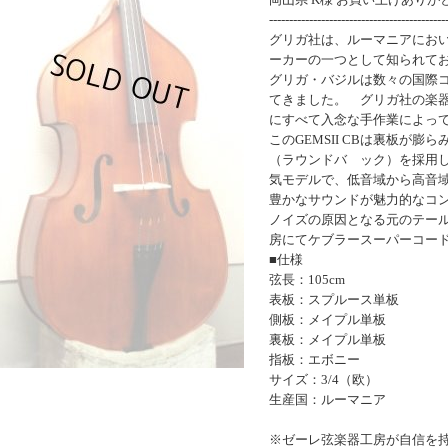
--------------------------------------------
グリガ社は、ルーマニアにお
ーカーの一つとして知られて
グリガ・バジルは数々の国際
てきました。 グリガ社の楽
にすべて入念な手作業によっ
このGEMSII CBは裏板が膨
（ラウンドバ ック）を採用
気モデルで、低音域から高音
豊かなサウンドが魅力的なコ
ノイズの原因となる元のテー
房にてケブラースーパーコー
■仕様
弦長：105cm
表板：スプルース単板
側板：メイプル単板
裏板：メイプル単板
指板：エボニー
サイズ：3/4（欧）
生産国：ルーマニア
※ゼーレ弦楽器工房が自信を