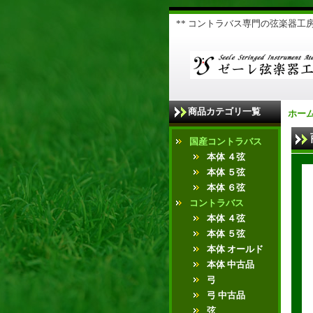
** コントラバス専門の弦楽器工房 
商品カテゴリ一覧
ホー
国産コントラバス
本体 ４弦
本体 ５弦
本体 ６弦
コントラバス
本体 ４弦
本体 ５弦
本体 オールド
本体 中古品
弓
弓 中古品
弦