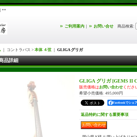
**
ご利用案内
｜
お問い合せ
商品検索
:
ム
｜ コントラバス >
本体 ４弦
｜
GLIGA グリガ
商品詳細
GLIGA グリガ
[
GEMS II
販売価格は
お問い合わせ
くださ
希望小売価格
:
495,000円
Facebookでシェ
返品特約に関する重要事項
岡山県 K様 お買い上げあり