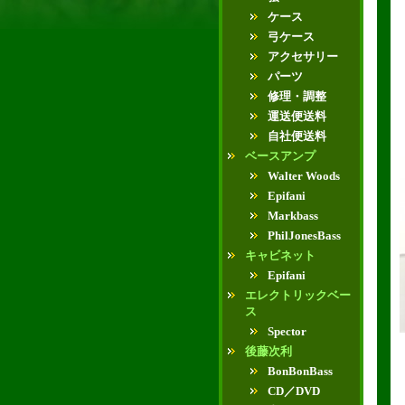
ケース
弓ケース
アクセサリー
パーツ
修理・調整
運送便送料
自社便送料
ベースアンプ
Walter Woods
Epifani
Markbass
PhilJonesBass
キャビネット
Epifani
エレクトリックベー
ス
Spector
後藤次利
BonBonBass
CD／DVD