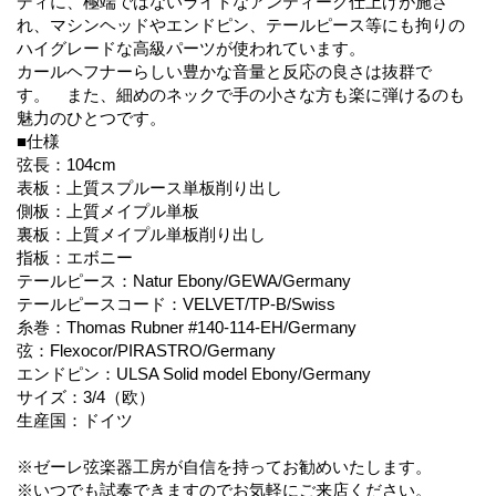
ディに、極端ではないライトなアンティーク仕上げが施さ
れ、マシンヘッドやエンドピン、テールピース等にも拘りの
ハイグレードな高級パーツが使われています。
カールヘフナーらしい豊かな音量と反応の良さは抜群で
す。 また、細めのネックで手の小さな方も楽に弾けるのも
魅力のひとつです。
■仕様
弦長：104cm
表板：上質スプルース単板削り出し
側板：上質メイプル単板
裏板：上質メイプル単板削り出し
指板：エボニー
テールピース：Natur Ebony/GEWA/Germany
テールピースコード：VELVET/TP-B/Swiss
糸巻：Thomas Rubner #140-114-EH/Germany
弦：Flexocor/PIRASTRO/Germany
エンドピン：ULSA Solid model Ebony/Germany
サイズ：3/4（欧）
生産国：ドイツ
※ゼーレ弦楽器工房が自信を持ってお勧めいたします。
※いつでも試奏できますのでお気軽にご来店ください。