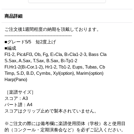
商品詳細
ご注文後1週間程度の納期を頂戴しております。
---------------------------------------------
■グレード5/5 短2度上げ
■編成
Fl1-2, Pic&Fl3, Ob, Fg, E♭Cla, B♭Cla1-2-3, Bass Cla
S.Sax, A.Sax, T.Sax, B.Sax, B♭Tp1-2
Fl.Hr1-2(B♭Cor.1-2), Hr1-2, Tb1-2, Eups, Tubas, Cb
Timp, S.D, B.D, Cymbs, Xyl(option), Marim(option)
Harp(Pano)
［楽譜サイズ］
スコア：A3
パート譜：A4
スコアはクリップ止めで製本されていません。
※ご注文の際には備考欄に楽譜使用団体（学校）名と使用目
的（コンクール・定期演奏会など）を必ずご記入ください。