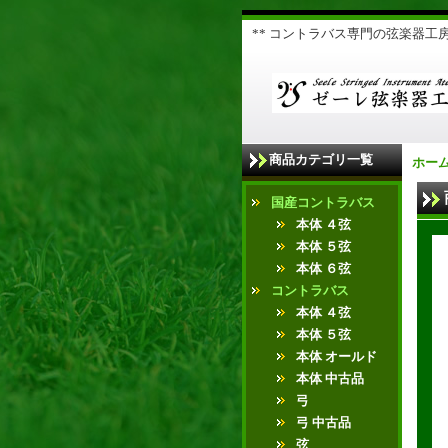
** コントラバス専門の弦楽器工房 
商品カテゴリ一覧
ホー
国産コントラバス
本体 ４弦
本体 ５弦
本体 ６弦
コントラバス
本体 ４弦
本体 ５弦
本体 オールド
本体 中古品
弓
弓 中古品
弦