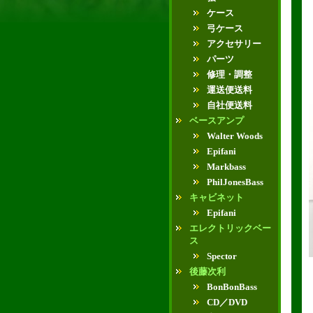
ケース
弓ケース
アクセサリー
パーツ
修理・調整
運送便送料
自社便送料
ベースアンプ
Walter Woods
Epifani
Markbass
PhilJonesBass
キャビネット
Epifani
エレクトリックベー
ス
Spector
後藤次利
BonBonBass
CD／DVD