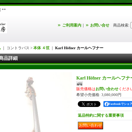
**
ご利用案内
｜
お問い合せ
商品検索
:
ム
｜ コントラバス >
本体 ４弦
｜
Karl Höfner カールヘフナー
商品詳細
Karl Höfner カールヘフ
販売価格は
お問い合わせ
くださ
希望小売価格
:
3,080,000円
Facebookでシェ
返品特約に関する重要事項