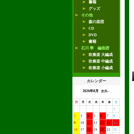
書籍
グッズ
その他
森の楽団
CD
DVD
書籍
石川 學 編曲譜
吹奏楽 大編成
吹奏楽 中編成
吹奏楽 小編成
カレンダー
2026年8月
次月»
日
月
火
水
木
金
土
1
2
3
4
5
6
7
8
9
10
11
12
13
14
15
16
17
18
19
20
21
22