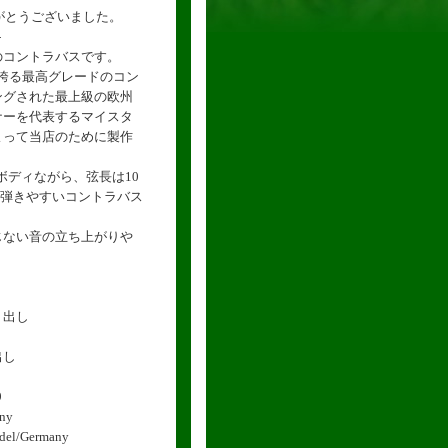
りがとうございました。
-
のコントラバスです。
が誇る最高グレードのコン
ングされた最上級の欧州
ナーを代表するマイスタ
よって当店のために製作
ボディながら、弦長は10
変弾きやすいコントラバス
じない音の立ち上がりや
り出し
出し
9
ny
l/Germany