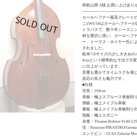
和歌山県 A様 お買い上げあ
--------------------------------------------
カールヘフナー最高グレード
この#5/18はカールヘフナー
トラバスで、数十年シーズニ
材を贅沢に使い、カールヘフ
ー、トーマス・ホイヤー氏に
されました。
欧米7/8サイズの少し大きめの
4cmという標準的な寸法で大
に仕上がっています。
音量も豊かでタイムラグを感
反応の良さも魅力です。
■仕様
弦長：104cm
表板：極上スプルース単板削
側板：極上メイプル単板
裏板：極上メイプル単板削り
指板：極上エボニー
糸巻：Thomas Rubner #140-12
弦：Passione/PIRASTRO/Germa
エンドピン：ULSA Tubular Mode