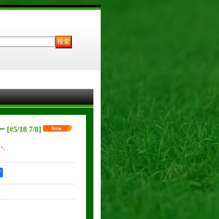
ナー
[
#5/18 7/8
]
い。
ア