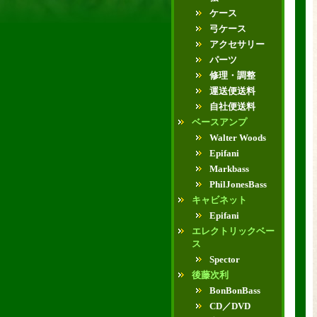
ケース
弓ケース
アクセサリー
パーツ
修理・調整
運送便送料
自社便送料
ベースアンプ
Walter Woods
Epifani
Markbass
PhilJonesBass
キャビネット
Epifani
エレクトリックベー
ス
Spector
後藤次利
BonBonBass
CD／DVD