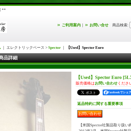
**
ご利用案内
｜
お問い合せ
商品検索
:
ム
｜ エレクトリックベース >
Spector
｜
【Used】Spector Euro
商品詳細
【Used】Spector Euro
[
5L
販売価格は
お問い合わせ
くださ
Facebookでシェ
返品特約に関する重要事項
【米国Spector社製品取り扱
2012年3月、米国Spector