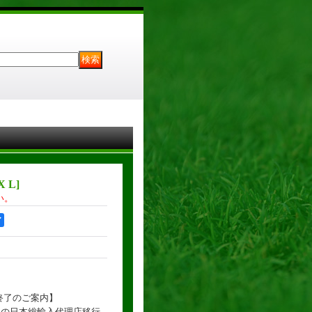
X L
]
い。
ア
い終了のご案内】
社製品の日本総輸入代理店移行