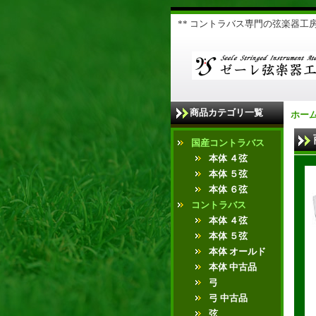
** コントラバス専門の弦楽器工房 
商品カテゴリ一覧
ホー
国産コントラバス
本体 ４弦
本体 ５弦
本体 ６弦
コントラバス
本体 ４弦
本体 ５弦
本体 オールド
本体 中古品
弓
弓 中古品
弦