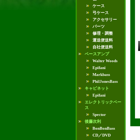
ケース
弓ケース
アクセサリー
パーツ
修理・調整
運送便送料
自社便送料
ベースアンプ
Walter Woods
Epifani
Markbass
PhilJonesBass
キャビネット
Epifani
エレクトリックベー
ス
Spector
後藤次利
BonBonBass
CD／DVD