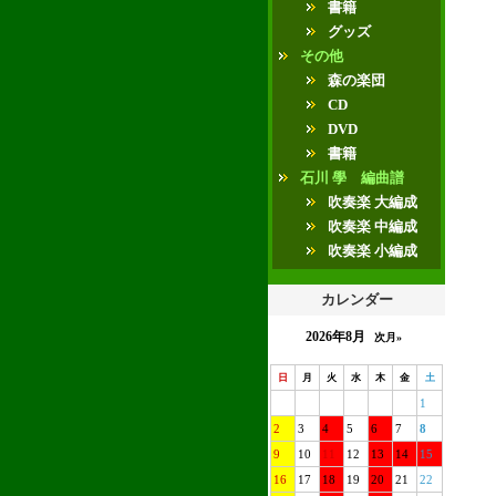
書籍
グッズ
その他
森の楽団
CD
DVD
書籍
石川 學 編曲譜
吹奏楽 大編成
吹奏楽 中編成
吹奏楽 小編成
カレンダー
2026年8月
次月»
日
月
火
水
木
金
土
1
2
3
4
5
6
7
8
9
10
11
12
13
14
15
16
17
18
19
20
21
22