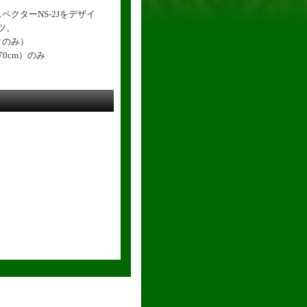
クターNS-2Jをデザイ
ャツ。
クのみ）
70cm）のみ