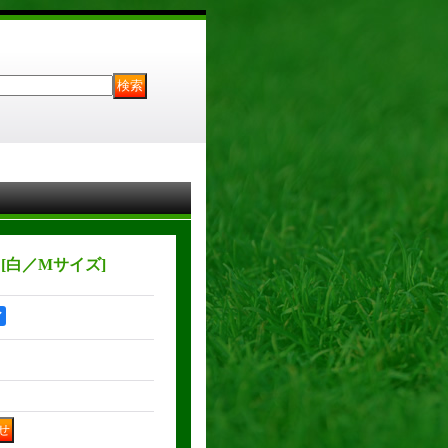
ツ
[
白／Mサイズ
]
ア