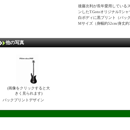
後藤次利が長年愛用しているスペ
ンしたT.GotoオリジナルTシ
白ボディに黒プリント（バッ
Mサイズ（身幅約52cm/身丈約
他の写真
(画像をクリックすると大
きく見られます)
バックプリントデザイン