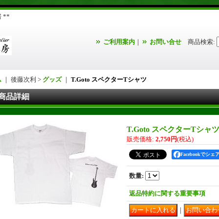
**
ご利用案内
｜
お問い合せ
商品検索
:
ム
｜ 後藤次利 >
グッズ
｜
T.Goto スペクターTシャツ
商品詳細
T.Goto スペクターTシャ
販売価格
:
2,750円
(税込)
Facebookでシェ
数量
:
返品特約に関する重要事項
｜