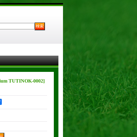
rium TUTINOK-0002
]
ア