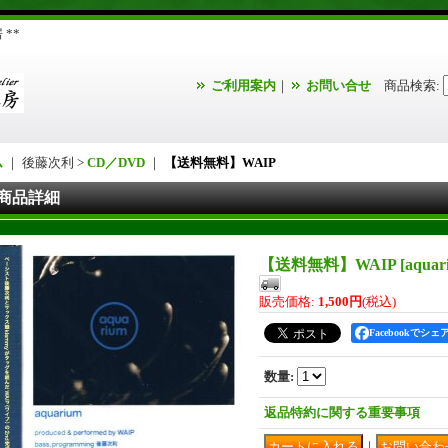
**
ご利用案内
｜
お問い合せ
商品検索
:
ム
｜ 後藤次利 >
CD／DVD
｜
【送料無料】WAIP
商品詳細
【送料無料】WAIP
[
aqua
販売価格
:
1,500円
(税込)
Facebookでシェ
数量
:
返品特約に関する重要事項
｜