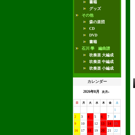
書籍
グッズ
その他
森の楽団
CD
DVD
書籍
石川 學 編曲譜
吹奏楽 大編成
吹奏楽 中編成
吹奏楽 小編成
カレンダー
2026年8月
次月»
日
月
火
水
木
金
土
1
2
3
4
5
6
7
8
9
10
11
12
13
14
15
16
17
18
19
20
21
22