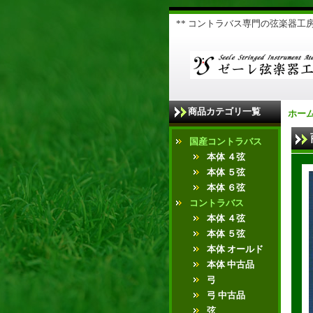
** コントラバス専門の弦楽器工房 
商品カテゴリ一覧
ホー
国産コントラバス
本体 ４弦
本体 ５弦
本体 ６弦
コントラバス
本体 ４弦
本体 ５弦
本体 オールド
本体 中古品
弓
弓 中古品
弦