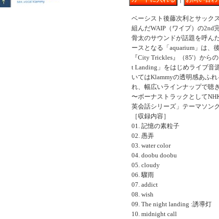
ベーシスト後藤次利とサックス娘
組んだWAIP（ワイプ）の2nd
骨太のサウンドが話題を呼んだ1
ースとなる「aquarium」は
『City Trickles』（85'）か
t Landing」をはじめライブ
いてはKlammyの透明感あふ
れ、幅広いラインナップで聴き
〜ボーナストラックとしてNH
英会話シリーズ」テーマソング「mi
［収録内容］
01. 記憶の素粒子
02. 愚弄
03. water color
04. doobu doobu
05. cloudy
06. 驟雨
07. addict
08. wish
09. The night landing :誘導灯
10. midnight call