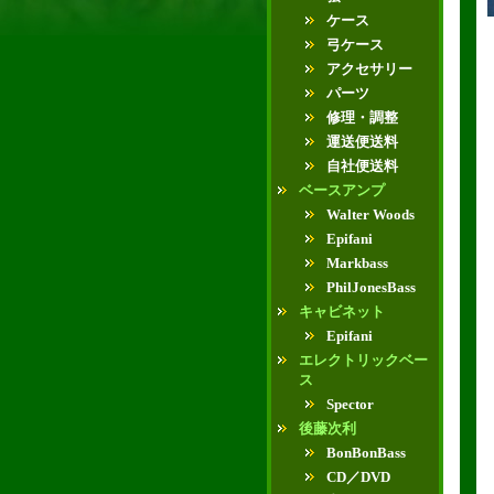
ケース
弓ケース
アクセサリー
パーツ
修理・調整
運送便送料
自社便送料
ベースアンプ
Walter Woods
Epifani
Markbass
PhilJonesBass
キャビネット
Epifani
エレクトリックベー
ス
Spector
後藤次利
BonBonBass
CD／DVD