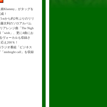
Klammy」がタッグを
完成！
stから約2年ぶりのリリ
、後藤次利のソロアルバム
らのリアレンジ曲「The Nigh
音源「wish」、更に4曲にお
れるヴォーカルも収録さ
応え200％！
Kラジオ番組「ビジネス
dnight call」を収録