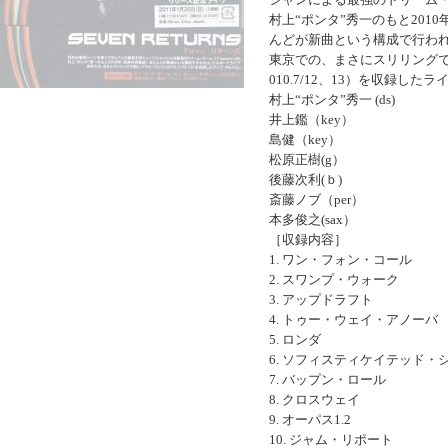
村上“ポンタ”秀一のもと201
んどが新曲という構成で行わ
東京での、まさにスリリングで
010.7/12、13）を収録した
村上“ポンタ”秀一 (ds)
井上鑑（key）
島健（key）
松原正樹(g）
後藤次利(ｂ)
斎藤ノブ（per）
本多俊之(sax）
［収録内容］
1. ワン・フォン・コール
2. スワンプ・ウォーク
3. アップドラフト
4. トゥー・ウェイ・アノーバ
5. ロンダ
6. ソフィスティケイテッド・
7. バップン・ロール
8. クロスウェイ
9. オーパス1.2
10. ジャム・リポート