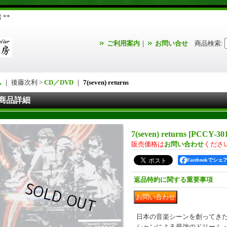
**
ご利用案内
｜
お問い合せ
商品検索
:
ム
｜ 後藤次利 >
CD／DVD
｜
7(seven) returns
商品詳細
7(seven) returns
[
PCCY-30
販売価格は
お問い合わせ
くださ
Facebookでシェ
返品特約に関する重要事項
日本の音楽シーンを創ってきた
シャンによる最強のドリーム・チー