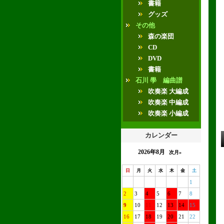
書籍
グッズ
その他
森の楽団
CD
DVD
書籍
石川 學 編曲譜
吹奏楽 大編成
吹奏楽 中編成
吹奏楽 小編成
カレンダー
2026年8月
次月»
日
月
火
水
木
金
土
1
2
3
4
5
6
7
8
9
10
11
12
13
14
15
16
17
18
19
20
21
22