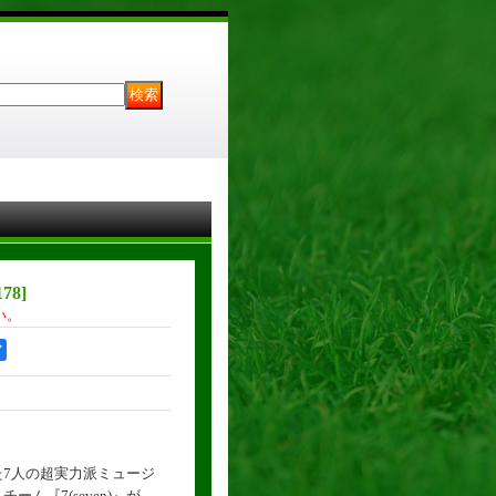
178
]
い。
ア
7人の超実力派ミュージ
ム『7(seven)』が、