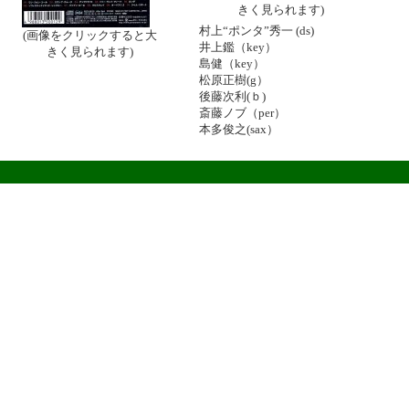
きく見られます)
村上“ポンタ”秀一 (ds)
(画像をクリックすると大
井上鑑（key）
きく見られます)
島健（key）
松原正樹(g）
後藤次利(ｂ)
斎藤ノブ（per）
本多俊之(sax）