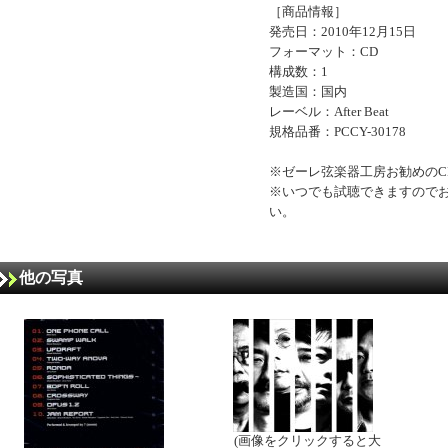
［商品情報］
発売日：2010年12月15日
フォーマット：CD
構成数：1
製造国：国内
レーベル：After Beat
規格品番：PCCY-30178
※ゼーレ弦楽器工房お勧めのC
※いつでも試聴できますので
い。
他の写真
(画像をクリックすると大