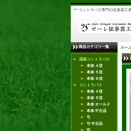
** コントラバス専門の弦楽器工房 
商品カテゴリ一覧
ホー
国産コントラバス
本体 ４弦
本体 ５弦
本体 ６弦
コントラバス
本体 ４弦
本体 ５弦
本体 オールド
本体 中古品
弓
弓 中古品
弦