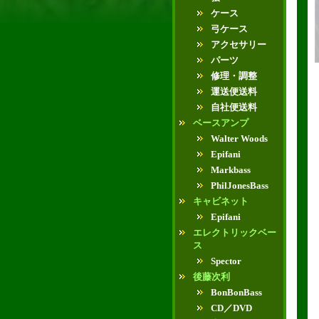
ケース
弓ケース
アクセサリー
パーツ
修理・調整
運送便送料
自社便送料
ベースアンプ
Walter Woods
Epifani
Markbass
PhilJonesBass
キャビネット
Epifani
エレクトリックベー
ス
Spector
後藤次利
BonBonBass
CD／DVD