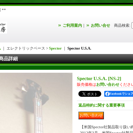
**
ご利用案内
｜
お問い合せ
商品検索
:
ム
｜ エレクトリックベース >
Spector
｜
Spector U.S.A.
商品詳細
Spector U.S.A.
[
NS-2
]
販売価格は
お問い合わせ
くださ
Facebookでシェ
返品特約に関する重要事項
【米国Spector社製品取り扱
2012年3月、米国Spector