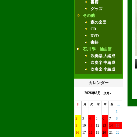
書籍
グッズ
その他
森の楽団
CD
DVD
書籍
石川 學 編曲譜
吹奏楽 大編成
吹奏楽 中編成
吹奏楽 小編成
カレンダー
2026年8月
次月»
日
月
火
水
木
金
土
1
2
3
4
5
6
7
8
9
10
11
12
13
14
15
16
17
18
19
20
21
22