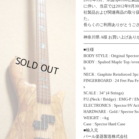
に伴い、当店では2012年9月30
社製品および関連商品の取り
た。
長らくのご利用ありがとうご
--------------------------------------------
神奈川県 A様 お買い上げあ
--------------------------------------------
■仕様
BODY STYLE : Original Spector
BODY : Spalted Maple Top /over 
h
NECK : Graphite Reinforced 3p
FINGERBOARD : 24 Fret Pau Ferr
s
SCALE : 34" (4 Strings)
P.U.(Neck / Bridge) : EMG-P / E
ELECTRONICS : Spector 9V Acti
HARDWARE : Gold / Spector Sol
WEIGHT : --kg
Case : Spector Hard Case
■輸入元
パール楽器製造株式会社