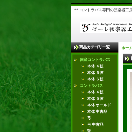
** コントラバス専門の弦楽器工房 
商品カテゴリ一覧
ホー
国産コントラバス
本体 ４弦
本体 ５弦
本体 ６弦
コントラバス
本体 ４弦
本体 ５弦
本体 オールド
本体 中古品
弓
弓 中古品
弦