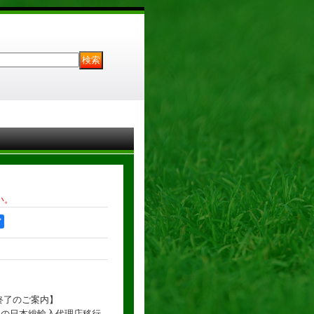
い。
ア
い終了のご案内】
社製品の日本総輸入代理店移行