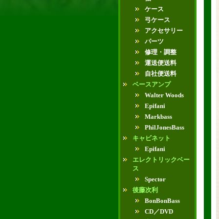
ケース
弓ケース
アクセサリー
パーツ
修理・調整
運送便送料
自社便送料
ベースアンプ
Walter Woods
Epifani
Markbass
PhilJonesBass
キャビネット
Epifani
エレクトリックベー
ス
Spector
後藤次利
BonBonBass
CD／DVD