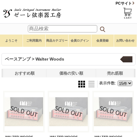
PCサイト
ようこそ
ご利用案内
商品カテゴリー
会員ログイン
会員登録
お問い合わせ
ベースアンプ > Walter Woods
一覧
おすすめ順
価格の安い順
売れ筋順
表示件数
:
WALTER WOODS
WALTER WOODS
WALTER WOODS