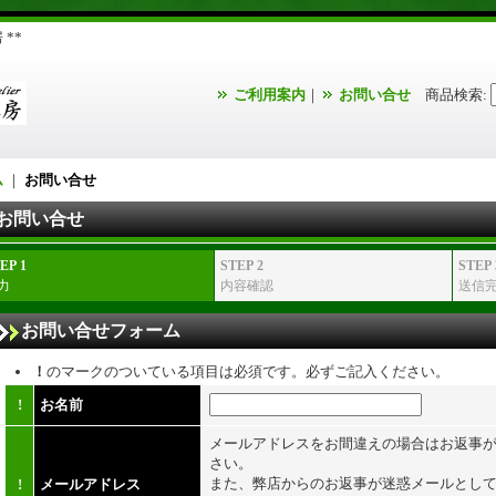
**
ご利用案内
｜
お問い合せ
商品検索
:
ム
｜
お問い合せ
お問い合せ
EP 1
STEP 2
STEP 
力
内容確認
送信
お問い合せフォーム
！
のマークのついている項目は必須です。必ずご記入ください。
!
お名前
メールアドレスをお間違えの場合はお返事
さい。
また、弊店からのお返事が迷惑メールとし
!
メールアドレス