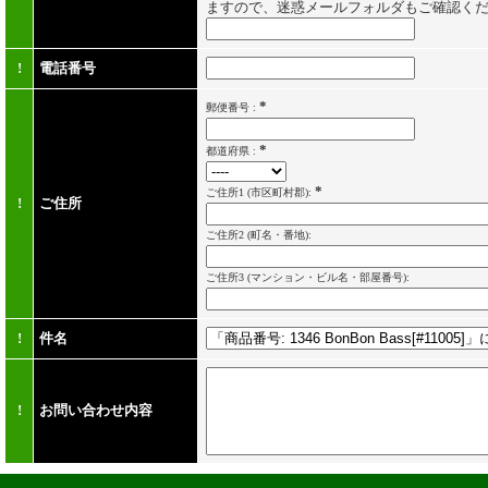
ますので、迷惑メールフォルダもご確認く
!
電話番号
*
郵便番号 :
*
都道府県 :
*
ご住所1
(市区町村郡):
!
ご住所
ご住所2
(町名・番地):
ご住所3
(マンション・ビル名・部屋番号):
!
件名
!
お問い合わせ内容