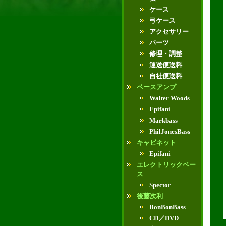
ケース
弓ケース
アクセサリー
パーツ
修理・調整
運送便送料
自社便送料
ベースアンプ
Walter Woods
Epifani
Markbass
PhilJonesBass
キャビネット
Epifani
エレクトリックベー
ス
Spector
後藤次利
BonBonBass
CD／DVD