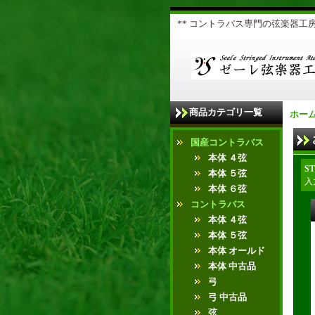
** コントラバス専門の弦楽器工房 
商品カテゴリ一覧
ホー
国産コントラバス
本体 ４弦
ST
本体 ５弦
入
本体 ６弦
コントラバス
本体 ４弦
本体 ５弦
本体 オールド
本体 中古品
弓
弓 中古品
弦