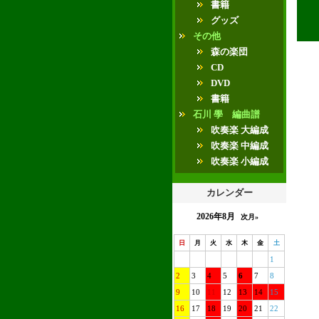
書籍
グッズ
その他
森の楽団
CD
DVD
書籍
石川 學 編曲譜
吹奏楽 大編成
吹奏楽 中編成
吹奏楽 小編成
カレンダー
2026年8月
次月»
日
月
火
水
木
金
土
1
2
3
4
5
6
7
8
9
10
11
12
13
14
15
16
17
18
19
20
21
22