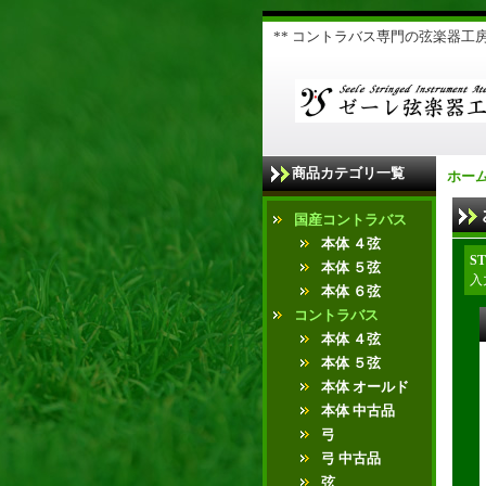
** コントラバス専門の弦楽器工房 
商品カテゴリ一覧
ホー
国産コントラバス
本体 ４弦
ST
本体 ５弦
入
本体 ６弦
コントラバス
本体 ４弦
本体 ５弦
本体 オールド
本体 中古品
弓
弓 中古品
弦