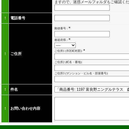
ますので、迷惑メールフォルダもご確認く
!
電話番号
*
郵便番号 :
*
都道府県 :
*
ご住所1
(市区町村郡):
!
ご住所
ご住所2
(町名・番地):
ご住所3
(マンション・ビル名・部屋番号):
!
件名
!
お問い合わせ内容