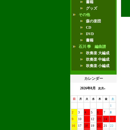
書籍
グッズ
その他
森の楽団
CD
DVD
書籍
石川 學 編曲譜
吹奏楽 大編成
吹奏楽 中編成
吹奏楽 小編成
カレンダー
2026年8月
次月»
日
月
火
水
木
金
土
1
2
3
4
5
6
7
8
9
10
11
12
13
14
15
16
17
18
19
20
21
22