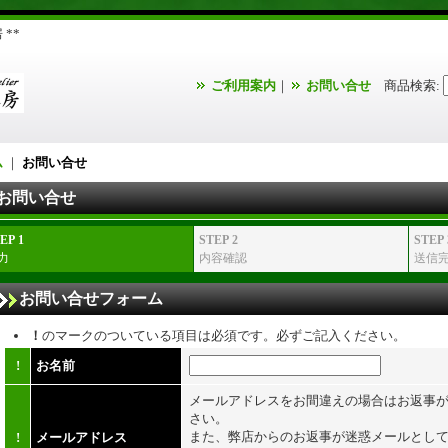
**
ご利用案内
｜
お問い合せ
商品検索
:
ム
｜
お問い合せ
お問い合せ
EP 1
STEP 2
STEP 
力
内容確認
送信
お問い合せフォーム
！
のマークのついている項目は必須です。必ずご記入ください。
!
お名前
メールアドレスをお間違えの場合はお返事
さい。
また、弊店からのお返事が迷惑メールとし
!
メールアドレス