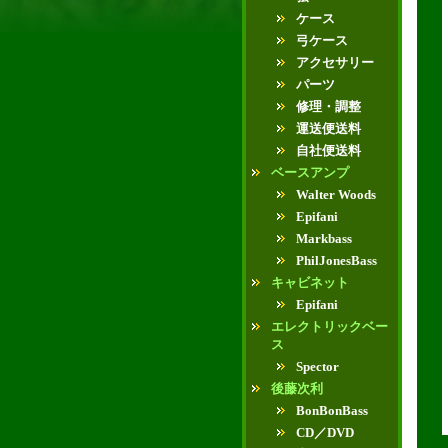
ケース
弓ケース
アクセサリー
パーツ
修理・調整
運送便送料
自社便送料
ベースアンプ
Walter Woods
Epifani
Markbass
PhilJonesBass
キャビネット
Epifani
エレクトリックベー
ス
Spector
後藤次利
BonBonBass
CD／DVD