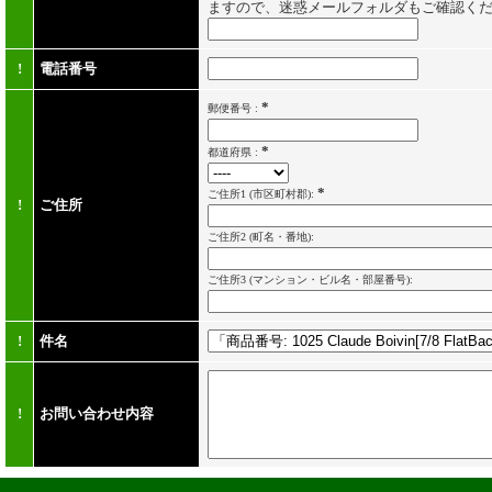
ますので、迷惑メールフォルダもご確認く
!
電話番号
*
郵便番号 :
*
都道府県 :
*
ご住所1
(市区町村郡):
!
ご住所
ご住所2
(町名・番地):
ご住所3
(マンション・ビル名・部屋番号):
!
件名
!
お問い合わせ内容