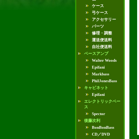
ケース
弓ケース
アクセサリー
パーツ
修理・調整
運送便送料
自社便送料
ベースアンプ
Walter Woods
Epifani
Markbass
PhilJonesBass
キャビネット
Epifani
エレクトリックベー
ス
Spector
後藤次利
BonBonBass
CD／DVD