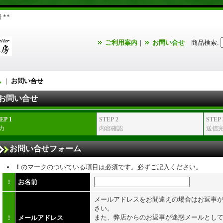
**
ご利用案内
｜
お問い合せ
商品検索
:
ム
｜
お問い合せ
お問い合せ
EP 1
STEP 2
STEP 
力
内容確認
送信
お問い合せフォーム
！
のマークのついている項目は必須です。必ずご記入ください。
!
お名前
メールアドレスをお間違えの場合はお返事
さい。
また、弊店からのお返事が迷惑メールとし
!
メールアドレス