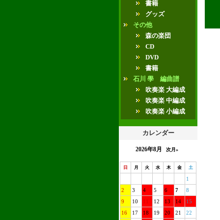
書籍
グッズ
その他
森の楽団
CD
DVD
書籍
石川 學 編曲譜
吹奏楽 大編成
吹奏楽 中編成
吹奏楽 小編成
カレンダー
2026年8月
次月»
日
月
火
水
木
金
土
1
2
3
4
5
6
7
8
9
10
11
12
13
14
15
16
17
18
19
20
21
22