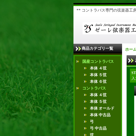
** コントラバス専門の弦楽器工房 
商品カテゴリ一覧
ホー
国産コントラバス
本体 ４弦
ST
本体 ５弦
入
本体 ６弦
コントラバス
本体 ４弦
本体 ５弦
本体 オールド
本体 中古品
弓
弓 中古品
弦